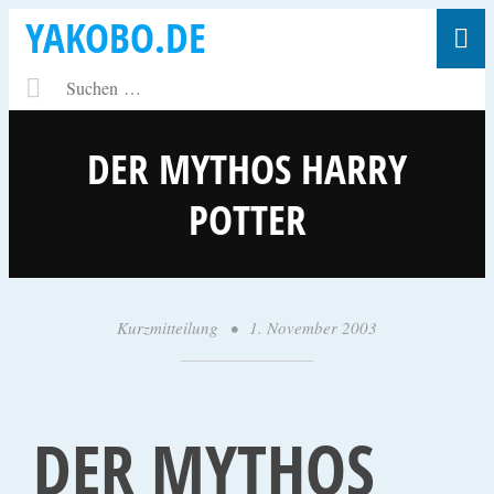
YAKOBO.DE
DER MYTHOS HARRY
POTTER
Kurzmitteilung
•
1. November 2003
•
y
a
k
DER MYTHOS
o
b