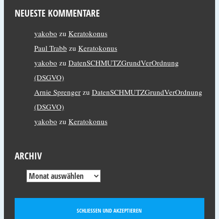
NEUESTE KOMMENTARE
yakobo
zu
Keratokonus
Paul Trabb
zu
Keratokonus
yakobo
zu
DatenSCHMUTZGrundVerOrdnung
(DSGVO)
Arnie Sprenger
zu
DatenSCHMUTZGrundVerOrdnung
(DSGVO)
yakobo
zu
Keratokonus
ARCHIV