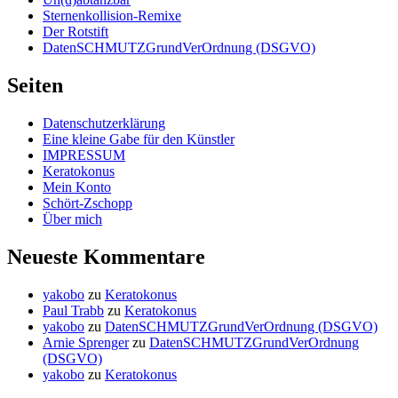
Sternenkollision-Remixe
Der Rotstift
DatenSCHMUTZGrundVerOrdnung (DSGVO)
Seiten
Datenschutzerklärung
Eine kleine Gabe für den Künstler
IMPRESSUM
Keratokonus
Mein Konto
Schört-Zschopp
Über mich
Neueste Kommentare
yakobo
zu
Keratokonus
Paul Trabb
zu
Keratokonus
yakobo
zu
DatenSCHMUTZGrundVerOrdnung (DSGVO)
Arnie Sprenger
zu
DatenSCHMUTZGrundVerOrdnung
(DSGVO)
yakobo
zu
Keratokonus