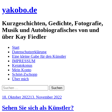
yakobo.de
Kurzgeschichten, Gedichte, Fotografie,
Musik und Autobiografisches von und
über Kay Fiedler
Menü
Zum
Start
Inhalt
Datenschutzerklärung
springen
Eine kleine Gabe für den Künstler
IMPRESSUM
Keratokonus
Mein Konto
Schört-Zschopp
Über mich
Suchen
nach:
18. Oktober 2022
13. November 2022
Sehen Sie sich als Künstler?