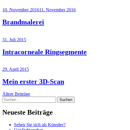
10. November 2016
11. November 2016
Brandmalerei
31. Juli 2015
Intracorneale Ringsegmente
29. April 2015
Bild
Mein erster 3D-Scan
Beiträge-
Ältere Beiträge
Suchen
Navigation
nach:
Neueste Beiträge
Sehen Sie sich als Künstler?
Un(d)abtanzbar