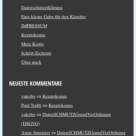
Datenschutzerklärung
Eine kleine Gabe für den Künstler
IMPRESSUM
Keratokonus
Mein Konto
Schört-Zschopp
Über mich
NEUESTE KOMMENTARE
yakobo
zu
Keratokonus
Paul Trabb
zu
Keratokonus
yakobo
zu
DatenSCHMUTZGrundVerOrdnung
(DSGVO)
Arnie Sprenger
zu
DatenSCHMUTZGrundVerOrdnung