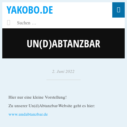
YAKOBO.DE
UN(D)ABTANZBAR
2. Juni 2022
•
y
a
k
Hier nur eine kleine Vorstellung!
o
Zu unserer Un(d)Abtanzbar-Website geht es hier:
b
www.undabtanzbar.de
o