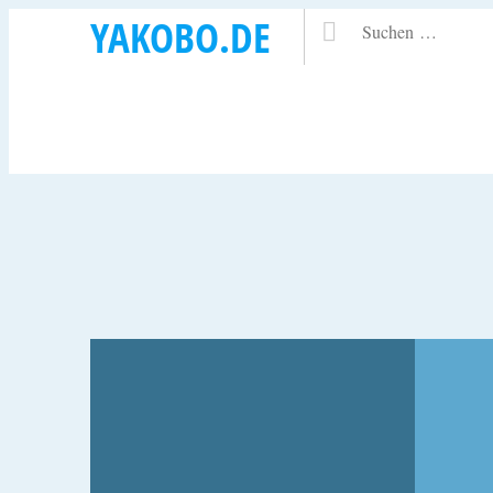
YAKOBO.DE
30. JULI 1999
1. JULI 1
VERGESSEN!
GESC
 EX