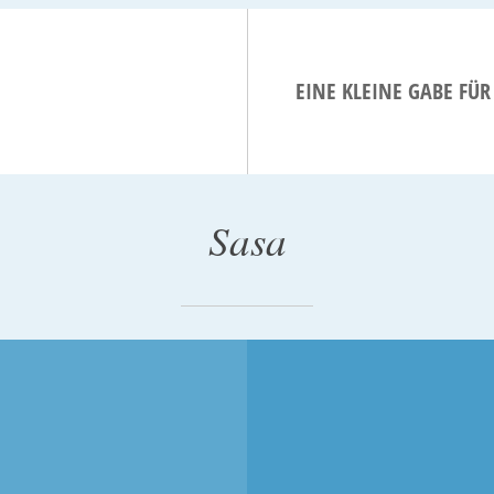
EINE KLEINE GABE FÜ
Sasa
999
23. NOVEMBER 1997
HÜTZT: DER RAUM
EIN LEERES BLATT
PAPIER