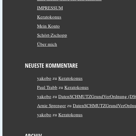
IMPRESSUM
Keratokonus
Mein Konto
Schört-Zschopp
Über mich
NEUESTE KOMMENTARE
yakobo
zu
Keratokonus
Paul Trabb
zu
Keratokonus
yakobo
zu
DatenSCHMUTZGrundVerOrdnung (D
Arnie Sprenger
zu
DatenSCHMUTZGrundVerOrdnu
yakobo
zu
Keratokonus
ARCHIV