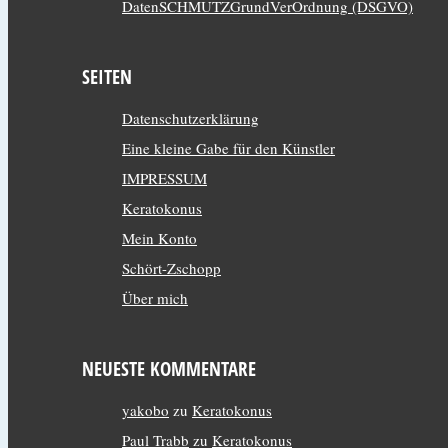
DatenSCHMUTZGrundVerOrdnung (DSGVO)
SEITEN
Datenschutzerklärung
Eine kleine Gabe für den Künstler
IMPRESSUM
Keratokonus
Mein Konto
Schört-Zschopp
Über mich
NEUESTE KOMMENTARE
yakobo
zu
Keratokonus
Paul Trabb
zu
Keratokonus