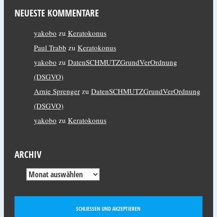
NEUESTE KOMMENTARE
yakobo
zu
Keratokonus
Paul Trabb
zu
Keratokonus
yakobo
zu
DatenSCHMUTZGrundVerOrdnung
(DSGVO)
Arnie Sprenger
zu
DatenSCHMUTZGrundVerOrdnung
(DSGVO)
yakobo
zu
Keratokonus
ARCHIV