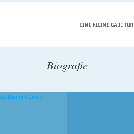
EINE KLEINE GABE FÜ
Biografie
2015
23. APRIL 2015
ACORNEALE
KERATOKONUS – EIN
SEGMENTE
LEBEN MIT
BEHINDERUNG