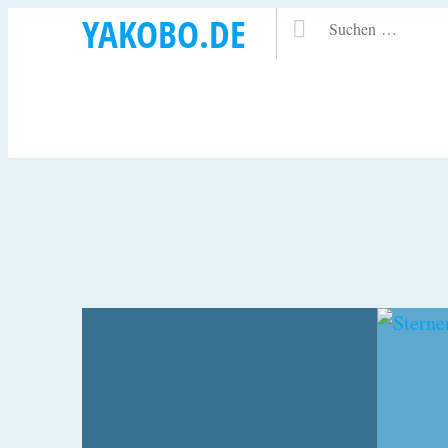
YAKOBO.DE
11. APRIL 2022
31. JULI 
STERNENKOLLISION-
INTR
REMIXE
RING