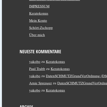
IMPRESSUM
Keratokonus
Mein Konto
Schört-Zschopp
Über mich
NEUESTE KOMMENTARE
yakobo
zu
Keratokonus
Paul Trabb
zu
Keratokonus
yakobo
zu
DatenSCHMUTZGrundVerOrdnung (D
Arnie Sprenger
zu
DatenSCHMUTZGrundVerOrdnu
yakobo
zu
Keratokonus
ARCHIV