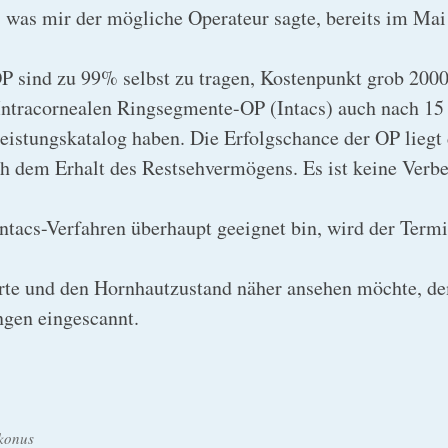
o
s, was mir der mögliche Operateur sagte, bereits im M
OP sind zu 99% selbst zu tragen, Kostenpunkt grob 200
Intracornealen Ringsegmente-OP (Intacs) auch nach 15 
istungskatalog haben. Die Erfolgschance der OP liegt 
ch dem Erhalt des Restsehvermögens. Es ist keine Verbe
 Intacs-Verfahren überhaupt geeignet bin, wird der Ter
te und den Hornhautzustand näher ansehen möchte, dem
gen eingescannt.
konus