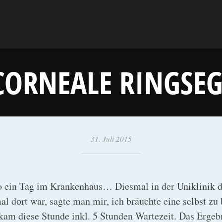
CORNEALE RINGSE
31. Juli 2015
•
y
a
k
o ein Tag im Krankenhaus… Diesmal in der Uniklinik 
o
l dort war, sagte man mir, ich bräuchte eine selbst zu
b
kam diese Stunde inkl. 5 Stunden Wartezeit. Das Ergebn