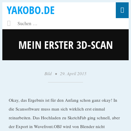
YAKOBO.DE
MEIN ERSTER 3D-SCAN
Bild
•
29. April 2015
•
y
a
k
Okay, das Ergebnis ist für den Anfang schon ganz okay! In
o
die Scansoftware muss man sich wirklich erst einmal
b
reinarbeiten. Das Hochladen zu SketchFab ging schnell, aber
o
der Export in Wavefront.OBJ wird von Blender nicht