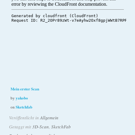
Mein erster Scan
yakobo
by
Sketchfab
on
Veröffentlicht in
Allgemein
Getaggt mit
3D-Scan
,
SketchFab