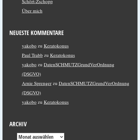
Schört-Zschopp
Über mich
NEUESTE KOMMENTARE
yakobo
zu
Keratokonus
Paul Trabb
zu
Keratokonus
yakobo
zu
DatenSCHMUTZGrundVerOrdnung
(DSGVO)
Arnie Sprenger
zu
DatenSCHMUTZGrundVerOrdnung
(DSGVO)
yakobo
zu
Keratokonus
ARCHIV