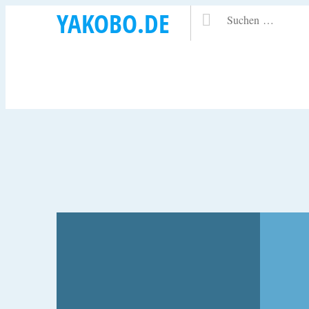
YAKOBO.DE
24. SEPTEMBER 2004
24. MÄRZ
LICHTERFEST (11CHEN)
BILD