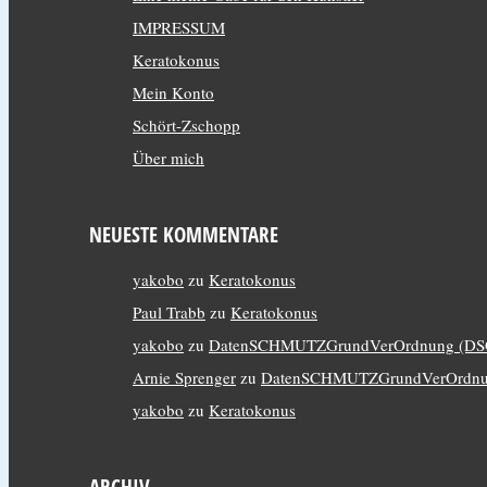
IMPRESSUM
Keratokonus
Mein Konto
Schört-Zschopp
Über mich
NEUESTE KOMMENTARE
yakobo
zu
Keratokonus
Paul Trabb
zu
Keratokonus
yakobo
zu
DatenSCHMUTZGrundVerOrdnung (D
Arnie Sprenger
zu
DatenSCHMUTZGrundVerOrdnu
yakobo
zu
Keratokonus
ARCHIV