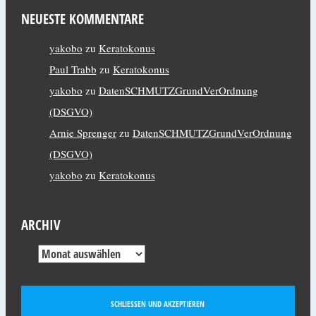
NEUESTE KOMMENTARE
yakobo
zu
Keratokonus
Paul Trabb
zu
Keratokonus
yakobo
zu
DatenSCHMUTZGrundVerOrdnung
(DSGVO)
Arnie Sprenger
zu
DatenSCHMUTZGrundVerOrdnung
(DSGVO)
yakobo
zu
Keratokonus
ARCHIV