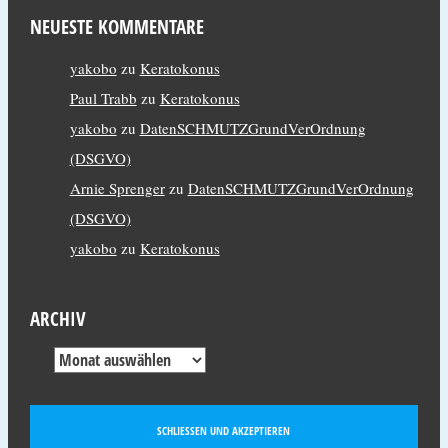
NEUESTE KOMMENTARE
yakobo
zu
Keratokonus
Paul Trabb
zu
Keratokonus
yakobo
zu
DatenSCHMUTZGrundVerOrdnung
(DSGVO)
Arnie Sprenger
zu
DatenSCHMUTZGrundVerOrdnung
(DSGVO)
yakobo
zu
Keratokonus
ARCHIV