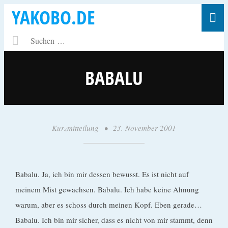
YAKOBO.DE
BABALU
Kurzmitteilung
•
23. November 2001
•
y
a
k
Babalu. Ja, ich bin mir dessen bewusst. Es ist nicht auf
o
meinem Mist gewachsen. Babalu. Ich habe keine Ahnung
b
warum, aber es schoss durch meinen Kopf. Eben gerade…
o
Babalu. Ich bin mir sicher, dass es nicht von mir stammt, denn