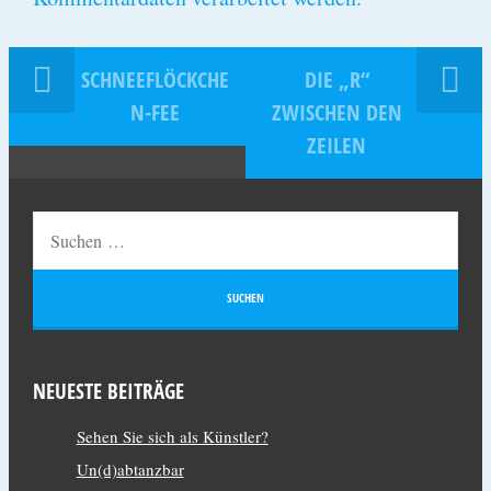
SCHNEEFLÖCKCHE
DIE „R“
N-FEE
ZWISCHEN DEN
ZEILEN
NEUESTE BEITRÄGE
Sehen Sie sich als Künstler?
Un(d)abtanzbar