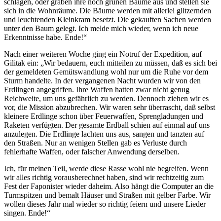
schlagen, oder graben ihre noch grünen Bäume aus und stellen sie
sich in die Wohnräume. Die Bäume werden mit allerlei glitzernden
und leuchtenden Kleinkram besetzt. Die gekauften Sachen werden
unter den Baum gelegt. Ich melde mich wieder, wenn ich neue
Erkenntnisse habe. Ende!“
Nach einer weiteren Woche ging ein Notruf der Expedition, auf
Gilitak ein: „Wir bedauern, euch mitteilen zu müssen, daß es sich bei
der gemeldeten Gemütswandlung wohl nur um die Ruhe vor dem
Sturm handelte. In der vergangenen Nacht wurden wir von den
Erdlingen angegriffen. Ihre Waffen hatten zwar nicht genug
Reichweite, um uns gefährlich zu werden. Dennoch ziehen wir es
vor, die Mission abzubrechen. Wir waren sehr überrascht, daß selbst
kleinere Erdlinge schon über Feuerwaffen, Sprengladungen und
Raketen verfügten. Der gesamte Erdball schien auf einmal auf uns
anzulegen. Die Erdlinge lachten uns aus, sangen und tanzten auf
den Straßen. Nur an wenigen Stellen gab es Verluste durch
fehlerhafte Waffen, oder falscher Anwendung derselben.
Ich, für meinen Teil, werde diese Rasse wohl nie begreifen. Wenn
wir alles richtig vorausberechnet haben, sind wir rechtzeitig zum
Fest der Faponister wieder daheim. Also hängt die Computer an die
Turmspitzen und bemalt Häuser und Straßen mit gelber Farbe. Wir
wollen dieses Jahr mal wieder so richtig feiern und unsere Lieder
singen. Ende!“