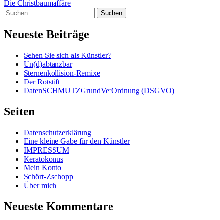
Die Christbaumaffäre
Suchen
nach:
Neueste Beiträge
Sehen Sie sich als Künstler?
Un(d)abtanzbar
Sternenkollision-Remixe
Der Rotstift
DatenSCHMUTZGrundVerOrdnung (DSGVO)
Seiten
Datenschutzerklärung
Eine kleine Gabe für den Künstler
IMPRESSUM
Keratokonus
Mein Konto
Schört-Zschopp
Über mich
Neueste Kommentare