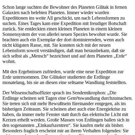
yakobo
Schon lange suchten die Bewohner des Planeten Gilitak in fernen
Galaxien nach belebten Planeten. Immer wieder wurden
Expeditionen ins weite All geschickt, um nach Lebensformen zu
suchen. Eines Tages kam eine Expedition mit freudiger Botschaft
zurück. Sie entdeckten einen kleinen Planeten in einem kleinen
Sonnensystem der von allerlei neuen Spezies bewohnt wurde. Sie
brachten auch ein Exemplar der dort dominierenden, wenn auch
nicht klügsten Rasse, mit. Sie konnten sich mit der neuen
Lebensform soweit verständigen, daß man herausbekam, daß sie
sich selbst als „Mensch“ bezeichnet und auf dem Planeten „Erde“
wohnt.
Mit den Ergebnissen zufrieden, wurde eine neue Expedition zur
Erde unternommen. Die Gilitaker studierten die Erdlinge
monatelang, bis sie an diesen eine seltsame Wandlung feststellten.
Der Wissenschaftsoffizier sprach ins Sendemikrophon: „Die
Erdlinge scheinen seit Tagen eine Gem³tswandlung durchzumachen.
Sie treten sich mit mehr Bewußtsein füreinander entgegen, als im
bisherigen Zeitraum. Sie scheinen aber auch eine Energiekrise zu
haben, da immer mehr Fenster statt durch das elektrische Licht mit
Kerzen erhellt werden. Große Massen von Erdlingen ballen sich in
den sogenannten „Einkaufszentren“. Sie kaufen mehr als bisher.
Besonders fraglich erscheint mir an ihrem Verhalten folgendes: Sie