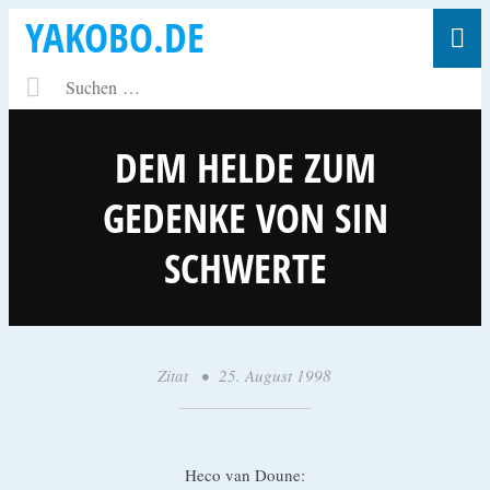
YAKOBO.DE
DEM HELDE ZUM
GEDENKE VON SIN
SCHWERTE
Zitat
•
25. August 1998
•
y
a
k
Heco van Doune: