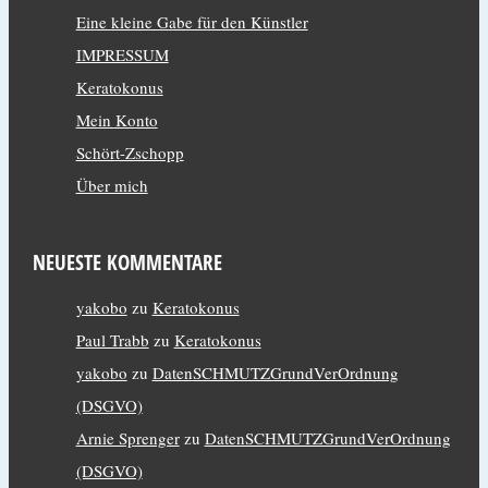
Eine kleine Gabe für den Künstler
IMPRESSUM
Keratokonus
Mein Konto
Schört-Zschopp
Über mich
NEUESTE KOMMENTARE
yakobo
zu
Keratokonus
Paul Trabb
zu
Keratokonus
yakobo
zu
DatenSCHMUTZGrundVerOrdnung
(DSGVO)
Arnie Sprenger
zu
DatenSCHMUTZGrundVerOrdnung
(DSGVO)