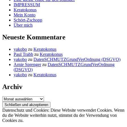
IMPRESSUM
Keratokonus
Mein Konto
Schört-Zschopp
Über mich
Neueste Kommentare
yakobo
zu
Keratokonus
Paul Trabb
zu
Keratokonus
yakobo
zu
DatenSCHMUTZGrundVerOrdnung (DSGVO)
Arnie Sprenger
zu
DatenSCHMUTZGrundVerOrdnung
(DSGVO)
yakobo
zu
Keratokonus
Archiv
Archiv
Datenschutz und Cookies: Diese Website verwendet Cookies. Wenn
du die Website weiterhin nutzt, stimmst du der Verwendung von
Cookies zu.