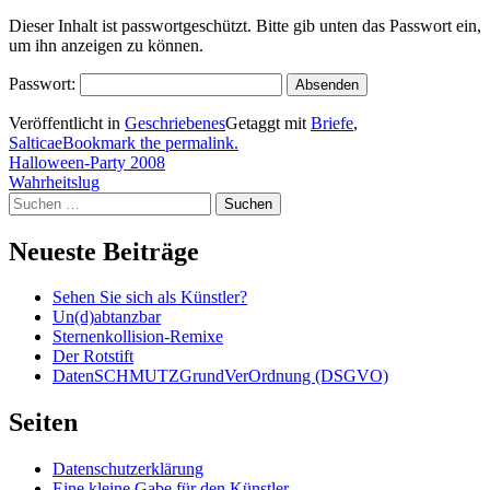
yakobo
Dieser Inhalt ist passwortgeschützt. Bitte gib unten das Passwort ein,
um ihn anzeigen zu können.
Passwort:
Veröffentlicht in
Geschriebenes
Getaggt mit
Briefe
,
Salticae
Bookmark the permalink.
Beitragsnavigation
Halloween-Party 2008
Wahrheitslug
Suchen
nach:
Neueste Beiträge
Sehen Sie sich als Künstler?
Un(d)abtanzbar
Sternenkollision-Remixe
Der Rotstift
DatenSCHMUTZGrundVerOrdnung (DSGVO)
Seiten
Datenschutzerklärung
Eine kleine Gabe für den Künstler