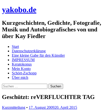
yakobo.de
Kurzgeschichten, Gedichte, Fotografie,
Musik und Autobiografisches von und
über Kay Fiedler
Menü
Zum
Start
Inhalt
Datenschutzerklärung
springen
Eine kleine Gabe für den Künstler
IMPRESSUM
Keratokonus
Mein Konto
Schört-Zschopp
Über mich
Suchen
nach:
Geschützt: reVERFLUCHTER TAG
Kurzmitteilung
•
17. August 2009
20. April 2015
•