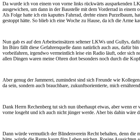
Da wurde ich von einem von vorne links rückwärts ausparkenden LKW 
ausgewichen, um dann in der Baustelle mit dem Vorderrad in einem offe
Als Folge hatte ich ein kaputtes Fahrrad, drehte einen Purzelbaum, 
gestoppt hätte. So blieb ich eine Woche zu Hause, da ich die Arme k
Nun gab es auf den Arbeitseinsätzen seltener LKWs und Gullys, dafür 
Im Büro fällt diese Gefahrenquelle dann natürlich auch aus, dafür b
vorbeifahren, irgendwo vermeintlich leise ein Radio läuft, oder sich
allen Dingen waren meine Ohren dort besonders noch durch die Kopfhö
Aber genug der Jammerei, zumindest sind sich Freunde wie Kollegen 
da sein, sondern auch brauchbare, zukunftsorientierte, mich ernährend
Dank Herrn Rechenberg tut sich nun überhaupt etwas, aber wenn er wir
vorne losgeht und ich auch nicht jünger werde. Aber bis dahin wäre d
Dann würde vermutlich der Blindenverein Recht behalten, denn die me
hätte, würde die Rente kaum fürs Leben reichen. Rosige Aussichten a