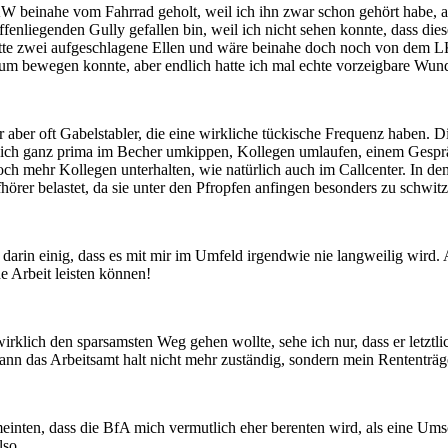
beinahe vom Fahrrad geholt, weil ich ihn zwar schon gehört habe, abe
nliegenden Gully gefallen bin, weil ich nicht sehen konnte, dass diese
hatte zwei aufgeschlagene Ellen und wäre beinahe doch noch von dem L
aum bewegen konnte, aber endlich hatte ich mal echte vorzeigbare Wun
aber oft Gabelstabler, die eine wirkliche tückische Frequenz haben. Di
in ich ganz prima im Becher umkippen, Kollegen umlaufen, einem Gespr
 noch mehr Kollegen unterhalten, wie natürlich auch im Callcenter. In 
rer belastet, da sie unter den Pfropfen anfingen besonders zu schwit
darin einig, dass es mit mir im Umfeld irgendwie nie langweilig wir
e Arbeit leisten können!
klich den sparsamsten Weg gehen wollte, sehe ich nur, dass er letztli
ann das Arbeitsamt halt nicht mehr zuständig, sondern mein Rententräg
inten, dass die BfA mich vermutlich eher berenten wird, als eine Umsc
lso.