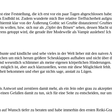
t eine Feststellung, die ich erst vor ein paar Tagen abgeschlossen hab
as Endbild ist. Zudem wunderte mich Ihre relative Treffsicherheit aufgru
iermit klar von der Äußerung Gothic sei Gruftie distanzieren! Grufties 
n wollen, bzw. sich nur als „Opfer des Bösen“ sehen, dessen Macht sie 
Teens getoppt wird, die gerade ihre Modewelle als Vampir ausleben! Ic
 bunte und kindliche und sehe vieles in der Welt lieber mit den naiven
hen um mich herum größere Scheuklappen aufhaben und nicht über den
nd wesentlich schlimmer als meine eigenen körperlichen Hinderungen. Ic
möglich ist, aber auch klarzustellen, wenn mir diese Möglichkeit fehlt.
it bekommen und eher gar nichts sage, anstatt zu Lügen.
wort und zerstören damit mehr, als ein Jein oder grau zu akzeptier
 einen Gefallen damit zu tun, sich für eine Seite zu entscheiden, nur um
 auf Wunsch tiefer zu beraten und habe immerhin den ersten Reiki-G