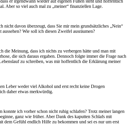
ass er irgendwann wieder auf eigenen Füßen steht und hoffentlich
l. Aber so viel auch mal zu „meiner“ finanziellen Lage.
 nicht davon überzeugt, dass Sie mir mein grundsätzliches „Nein“
 aussehen? Wie soll ich diesen Zweifel ausräumen?
ch die Meinung, dass ich nichts zu verbergen hätte und man mit
rrhose, die sich daraus ergaben. Dennoch folgte immer die Frage nach
ebenslauf zu schreiben, was mir hoffentlich die Erklärung meiner
tten Leber weder viel Alkohol und erst recht keine Drogen
e ich daher etwas merkwürdig.
m konnte ich vorher schon nicht ruhig schlafen? Trotz meiner langen
eginne, ganz wie früher. Aber Dank des kaputten Schlafs mit
it dem Gefühl endlich Hilfe zu bekommen und sei es nur um erst