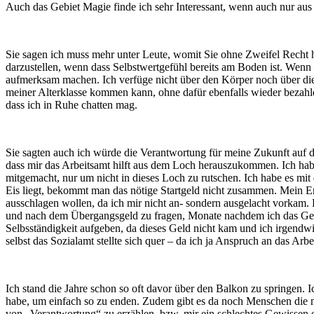
Auch das Gebiet Magie finde ich sehr Interessant, wenn auch nur aus d
Sie sagen ich muss mehr unter Leute, womit Sie ohne Zweifel Recht h
darzustellen, wenn dass Selbstwertgefühl bereits am Boden ist. Wenn 
aufmerksam machen. Ich verfüge nicht über den Körper noch über diese
meiner Alterklasse kommen kann, ohne dafür ebenfalls wieder bezahlen
dass ich in Ruhe chatten mag.
Sie sagten auch ich würde die Verantwortung für meine Zukunft auf 
dass mir das Arbeitsamt hilft aus dem Loch herauszukommen. Ich habe
mitgemacht, nur um nicht in dieses Loch zu rutschen. Ich habe es mit
Eis liegt, bekommt man das nötige Startgeld nicht zusammen. Mein Eng
ausschlagen wollen, da ich mir nicht an- sondern ausgelacht vorkam
und nach dem Übergangsgeld zu fragen, Monate nachdem ich das Gewer
Selbsständigkeit aufgeben, da dieses Geld nicht kam und ich irgendw
selbst das Sozialamt stellte sich quer – da ich ja Anspruch an das Arb
Ich stand die Jahre schon so oft davor über den Balkon zu springen.
habe, um einfach so zu enden. Zudem gibt es da noch Menschen die mi
von „Verantwortung“ zu erzählen, bzw. mir ein schlechtes Gewissen e