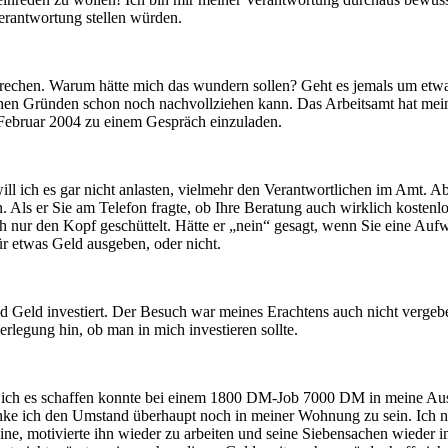
Verantwortung stellen würden.
rechen. Warum hätte mich das wundern sollen? Geht es jemals um etwa
ichen Gründen schon noch nachvollziehen kann. Das Arbeitsamt hat me
Februar 2004 zu einem Gespräch einzuladen.
ill ich es gar nicht anlasten, vielmehr den Verantwortlichen im Amt. 
. Als er Sie am Telefon fragte, ob Ihre Beratung auch wirklich kostenlo
h nur den Kopf geschüttelt. Hätte er „nein“ gesagt, wenn Sie eine Aufw
ür etwas Geld ausgeben, oder nicht.
nd Geld investiert. Der Besuch war meines Erachtens auch nicht vergeb
rlegung hin, ob man in mich investieren sollte.
wie ich es schaffen konnte bei einem 1800 DM-Job 7000 DM in meine Au
anke ich den Umstand überhaupt noch in meiner Wohnung zu sein. Ich 
e, motivierte ihn wieder zu arbeiten und seine Siebensachen wieder in 