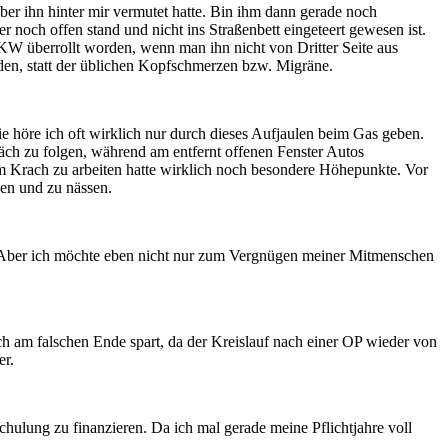
r ihn hinter mir vermutet hatte. Bin ihm dann gerade noch
r noch offen stand und nicht ins Straßenbett eingeteert gewesen ist.
KW überrollt worden, wenn man ihn nicht von Dritter Seite aus
den, statt der üblichen Kopfschmerzen bzw. Migräne.
e höre ich oft wirklich nur durch dieses Aufjaulen beim Gas geben.
äch zu folgen, während am entfernt offenen Fenster Autos
dem Krach zu arbeiten hatte wirklich noch besondere Höhepunkte. Vor
zen und zu nässen.
d. Aber ich möchte eben nicht nur zum Vergnügen meiner Mitmenschen
ch am falschen Ende spart, da der Kreislauf nach einer OP wieder von
er.
hulung zu finanzieren. Da ich mal gerade meine Pflichtjahre voll