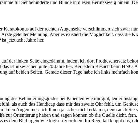
ogramme für Sehbehinderte und Blinde in diesen Berufszweig hinein. De
r Keratokonus auf der rechten Augenseite verschlimmert sich zwar nur
n Ärzte geteilter Meinung. Aber es existiert die Möglichkeit, dass die 
t jetzt acht Jahre her.
auf der linken Seite eingedämmt, indem ich dort Prothesenersatz beko
as ist inzwischen gute 20 Jahre her. Bei jedem Besuch beim HNO-Arzt 
ung auf beiden Seiten. Gerade dieser Tage habe ich links mehrfach ko
nung des Behinderungsgrades bei Patienten wie mir gibt, leider bisla
efühl, als auch das Handicap dass mir das zweite Ohr fehlt, um Geräus
mit den Augen muss ich Ihnen ja sicher nicht erklären, denn auch Sie 
e zur Orientierung haben und sagen können ob die Quelle dicht, fern, v
 es dem Bild irgendwie logisch zuordnen. Im Regelfall klappt das, ode