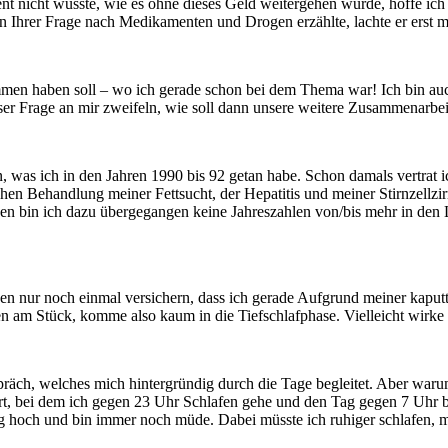
nicht wüsste, wie es ohne dieses Geld weitergehen würde, hoffe ich d
Ihrer Frage nach Medikamenten und Drogen erzählte, lachte er erst ma
men haben soll – wo ich gerade schon bei dem Thema war! Ich bin auch
 Frage an mir zweifeln, wie soll dann unsere weitere Zusammenarbeit
 was ich in den Jahren 1990 bis 92 getan habe. Schon damals vertrat i
chen Behandlung meiner Fettsucht, der Hepatitis und meiner Stirnzellzi
n bin ich dazu übergegangen keine Jahreszahlen von/bis mehr in den L
Ihnen nur noch einmal versichern, dass ich gerade Aufgrund meiner kapu
en am Stück, komme also kaum in die Tiefschlafphase. Vielleicht wirk
präch, welches mich hintergründig durch die Tage begleitet. Aber waru
t, bei dem ich gegen 23 Uhr Schlafen gehe und den Tag gegen 7 Uhr b
 hoch und bin immer noch müde. Dabei müsste ich ruhiger schlafen, m