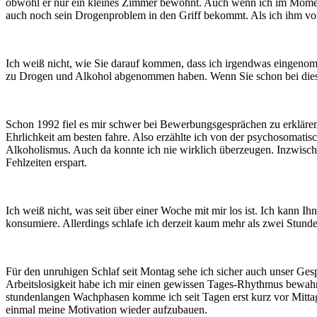
obwohl er nur ein kleines Zimmer bewohnt. Auch wenn ich im Moment 
auch noch sein Drogenproblem in den Griff bekommt. Als ich ihm von 
Ich weiß nicht, wie Sie darauf kommen, dass ich irgendwas eingenom
zu Drogen und Alkohol abgenommen haben. Wenn Sie schon bei dieser
Schon 1992 fiel es mir schwer bei Bewerbungsgesprächen zu erklären,
Ehrlichkeit am besten fahre. Also erzählte ich von der psychosomatis
Alkoholismus. Auch da konnte ich nie wirklich überzeugen. Inzwische
Fehlzeiten erspart.
Ich weiß nicht, was seit über einer Woche mit mir los ist. Ich kann 
konsumiere. Allerdings schlafe ich derzeit kaum mehr als zwei Stund
Für den unruhigen Schlaf seit Montag sehe ich sicher auch unser Ges
Arbeitslosigkeit habe ich mir einen gewissen Tages-Rhythmus bewahr
stundenlangen Wachphasen komme ich seit Tagen erst kurz vor Mittag
einmal meine Motivation wieder aufzubauen.