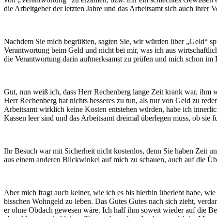
die Arbeitgeber der letzten Jahre und das Arbeitsamt sich auch ihrer 
Nachdem Sie mich begrüßten, sagten Sie, wir würden über „Geld“ sp
Verantwortung beim Geld und nicht bei mir, was ich aus wirtschaftl
die Verantwortung darin aufmerksamst zu prüfen und mich schon im 
Gut, nun weiß ich, dass Herr Rechenberg lange Zeit krank war, ihm w
Herr Rechenberg hat nichts besseres zu tun, als nur von Geld zu reden
Arbeitsamt wirklich keine Kosten entstehen würden, habe ich innerlic
Kassen leer sind und das Arbeitsamt dreimal überlegen muss, ob sie f
Ihr Besuch war mit Sicherheit nicht kostenlos, denn Sie haben Zeit u
aus einem anderen Blickwinkel auf mich zu schauen, auch auf die Übe
Aber mich fragt auch keiner, wie ich es bis hierhin überlebt habe, 
bisschen Wohngeld zu leben. Das Gutes Gutes nach sich zieht, verd
er ohne Obdach gewesen wäre. Ich half ihm soweit wieder auf die Bein