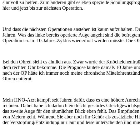
sinnvoll zu helfen. Zum anderen gibt es eben spezielle Schulungspr
hier und jetzt bis zur nächsten Operation.
Und dass die nächsten Operationen anstehen ist kaum aufzuhalten. De
Jahren. Was das linke bereits operierte Auge angeht sind die befragte
Operation ca. im 10-Jahres-Zyklus wiederholt werden müsste. Die OP is
Bei den Ohren sieht es ähnlich aus. Zwar wurde der Knöchelchenfraß 
dem rechten Ohr bekomme. Die Prognose lautete damals 10 Jahre und d
nach der OP hätte ich immer noch meine chronische Mittelohrentzünd
Ohren entfernt.
Mein HNO-Arzt kämpft seit Jahren dafür, dass es eine höhere Anrech
rechnen. Dabei habe ich dadurch ein leicht gestörtes Gleichgewichtsg
das zweite Auge für den räumlichen Blick eben fehlt. Das Empfinden 
von Metern geht. Während Sie aber noch ihr Gehör als zusätzliche Hilf
der Verstopfung/Entzündung nur laut und leise unterscheiden und muss