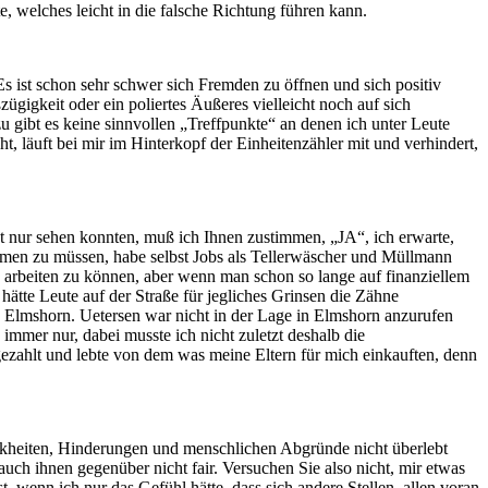
e, welches leicht in die falsche Richtung führen kann.
s ist schon sehr schwer sich Fremden zu öffnen und sich positiv
gigkeit oder ein poliertes Äußeres vielleicht noch auf sich
u gibt es keine sinnvollen „Treffpunkte“ an denen ich unter Leute
, läuft bei mir im Hinterkopf der Einheitenzähler mit und verhindert,
t nur sehen konnten, muß ich Ihnen zustimmen, „JA“, ich erwarte,
ehmen zu müssen, habe selbst Jobs als Tellerwäscher und Müllmann
a arbeiten zu können, aber wenn man schon so lange auf finanziellem
hätte Leute auf der Straße für jegliches Grinsen die Zähne
d Elmshorn. Uetersen war nicht in der Lage in Elmshorn anzurufen
mer nur, dabei musste ich nicht zuletzt deshalb die
gezahlt und lebte von dem was meine Eltern für mich einkauften, denn
rankheiten, Hinderungen und menschlichen Abgründe nicht überlebt
ch ihnen gegenüber nicht fair. Versuchen Sie also nicht, mir etwas
wenn ich nur das Gefühl hätte, dass sich andere Stellen, allen voran