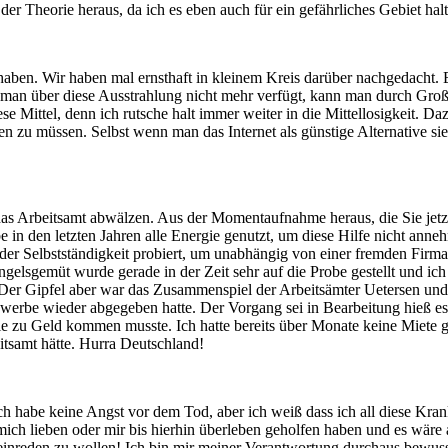
er Theorie heraus, da ich es eben auch für ein gefährliches Gebiet halt
aben. Wir haben mal ernsthaft in kleinem Kreis darüber nachgedacht. E
man über diese Ausstrahlung nicht mehr verfügt, kann man durch Großzü
 Mittel, denn ich rutsche halt immer weiter in die Mittellosigkeit. Daz
 zu müssen. Selbst wenn man das Internet als günstige Alternative sieht
das Arbeitsamt abwälzen. Aus der Momentaufnahme heraus, die Sie jetz
 in den letzten Jahren alle Energie genutzt, um diese Hilfe nicht ann
 der Selbstständigkeit probiert, um unabhängig von einer fremden Firm
elsgemüt wurde gerade in der Zeit sehr auf die Probe gestellt und ich 
. Der Gipfel aber war das Zusammenspiel der Arbeitsämter Uetersen un
be wieder abgegeben hatte. Der Vorgang sei in Bearbeitung hieß es im
ie zu Geld kommen musste. Ich hatte bereits über Monate keine Miete 
eitsamt hätte. Hurra Deutschland!
 Ich habe keine Angst vor dem Tod, aber ich weiß dass ich all diese K
ch lieben oder mir bis hierhin überleben geholfen haben und es wäre au
inreden zu wollen! Ich bin mir meiner Verantwortung durchaus bewusst, 