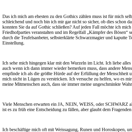
Das ich mich am ehesten zu den Gothics zählen muss ist für mich selbs
schleichend und noch bin ich mir gar nicht so sicher, ob dies schon d
konnten Sie da auf Gothic schließen? Auf jeden Fall möchte ich mich h
Friedhofparties veranstalten und im Regelfall „Kämpfer des Bösen“ sei
durch die Teufelsanbeter, selbsterklärte Schwarzmagier und kaputte 
Einstellung.
Ich sehe mich hingegen klar mit den Wurzeln im Licht. Ich liebe alles
auch wenn ich dann immer wieder bemerken muss, dass andere Mensc
empfinde ich als die größte Hürde auf der Erfüllung der Menschheit u
mich nicht in Lügen zu verstricken. Ich versuche zu helfen, wo es mir 
meine Mitmenschen auch, dass sie immer meine ungeschminkte Wahrhe
Viele Menschen erwarten ein JA, NEIN, WEISS, oder SCHWARZ als Ant
ist es zu früh eine Entscheidung zu fällen, aber glaubt dem Fragenden
Ich beschäftige mich oft mit Weissagung, Runen und Horoskopen, um