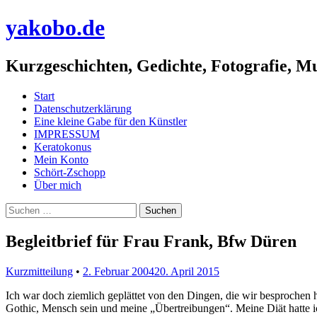
yakobo.de
Kurzgeschichten, Gedichte, Fotografie, M
Menü
Zum
Start
Inhalt
Datenschutzerklärung
springen
Eine kleine Gabe für den Künstler
IMPRESSUM
Keratokonus
Mein Konto
Schört-Zschopp
Über mich
Suchen
nach:
Begleitbrief für Frau Frank, Bfw Düren
Kurzmitteilung
•
2. Februar 2004
20. April 2015
•
yakobo
Ich war doch ziemlich geplättet von den Dingen, die wir besprochen 
Gothic, Mensch sein und meine „Übertreibungen“. Meine Diät hatte i