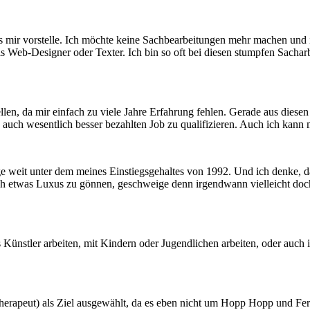
ich es mir vorstelle. Ich möchte keine Sachbearbeitungen mehr machen u
 als Web-Designer oder Texter. Ich bin so oft bei diesen stumpfen Sacha
llen, da mir einfach zu viele Jahre Erfahrung fehlen. Gerade aus dies
 auch wesentlich besser bezahlten Job zu qualifizieren. Auch ich kann 
ge weit unter dem meines Einstiegsgehaltes von 1992. Und ich denke, 
sich etwas Luxus zu gönnen, geschweige denn irgendwann vielleicht doc
 Künstler arbeiten, mit Kindern oder Jugendlichen arbeiten, oder auch i
therapeut) als Ziel ausgewählt, da es eben nicht um Hopp Hopp und F