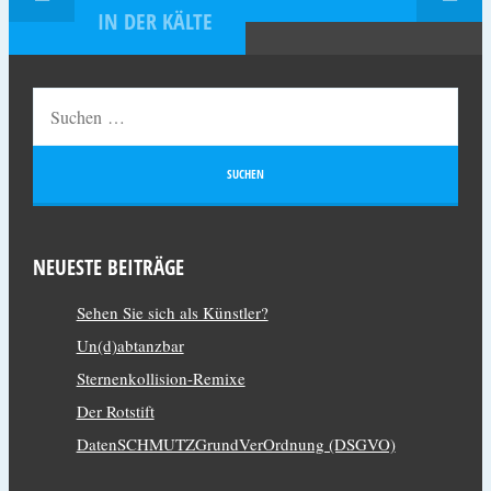
IN DER KÄLTE
NEUESTE BEITRÄGE
Sehen Sie sich als Künstler?
Un(d)abtanzbar
Sternenkollision-Remixe
Der Rotstift
DatenSCHMUTZGrundVerOrdnung (DSGVO)