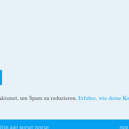
Akismet, um Spam zu reduzieren.
Erfahre, wie deine K
 Ü30 AB? NICHT DOCH!
DER