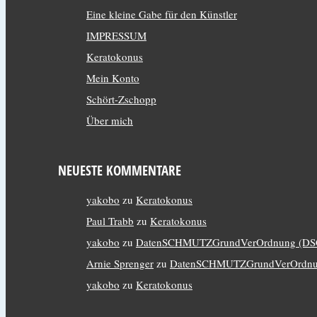
Eine kleine Gabe für den Künstler
IMPRESSUM
Keratokonus
Mein Konto
Schört-Zschopp
Über mich
NEUESTE KOMMENTARE
yakobo
zu
Keratokonus
Paul Trabb
zu
Keratokonus
yakobo
zu
DatenSCHMUTZGrundVerOrdnung (D
Arnie Sprenger
zu
DatenSCHMUTZGrundVerOrdnu
yakobo
zu
Keratokonus