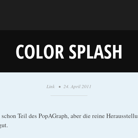
COLOR SPLASH
Link
•
24. April 2011
•
y
a
k
 schon Teil des PopAGraph, aber die reine Herausstellun
o
ut.
b