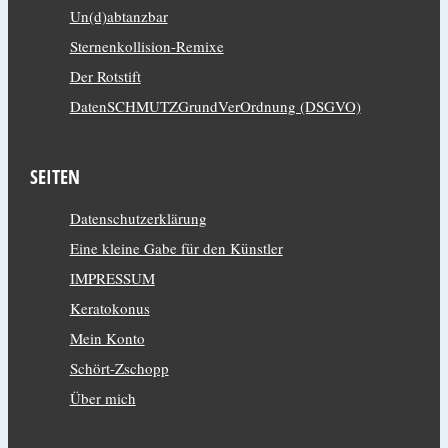
Un(d)abtanzbar
Sternenkollision-Remixe
Der Rotstift
DatenSCHMUTZGrundVerOrdnung (DSGVO)
SEITEN
Datenschutzerklärung
Eine kleine Gabe für den Künstler
IMPRESSUM
Keratokonus
Mein Konto
Schört-Zschopp
Über mich