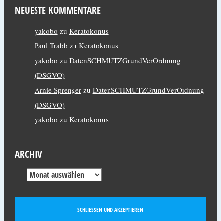
NEUESTE KOMMENTARE
yakobo
zu
Keratokonus
Paul Trabb
zu
Keratokonus
yakobo
zu
DatenSCHMUTZGrundVerOrdnung
(DSGVO)
Arnie Sprenger
zu
DatenSCHMUTZGrundVerOrdnung
(DSGVO)
yakobo
zu
Keratokonus
ARCHIV