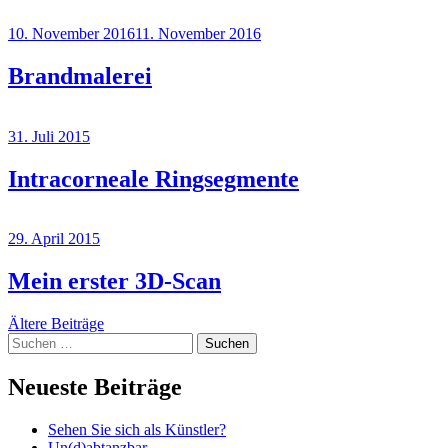
10. November 2016
11. November 2016
Brandmalerei
31. Juli 2015
Intracorneale Ringsegmente
29. April 2015
Bild
Mein erster 3D-Scan
Beiträge-
Ältere Beiträge
Suchen
Navigation
nach:
Neueste Beiträge
Sehen Sie sich als Künstler?
Un(d)abtanzbar