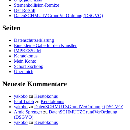
Sternenkollision-Remixe
Der Rotstift
DatenSCHMUTZGrundVerOrdnung (DSGVO)
Seiten
Datenschutzerklärung
Eine kleine Gabe für den Künstler
IMPRESSUM
Keratokonus
Mein Konto
Schört-Zschopp
Über mich
Neueste Kommentare
yakobo
zu
Keratokonus
Paul Trabb
zu
Keratokonus
yakobo
zu
DatenSCHMUTZGrundVerOrdnung (DSGVO)
Arnie Sprenger
zu
DatenSCHMUTZGrundVerOrdnung
(DSGVO)
yakobo
zu
Keratokonus