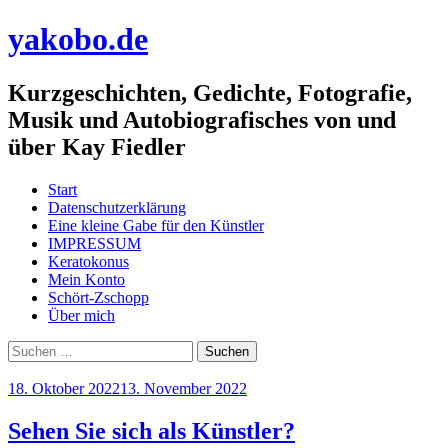
yakobo.de
Kurzgeschichten, Gedichte, Fotografie,
Musik und Autobiografisches von und
über Kay Fiedler
Menü
Zum
Start
Inhalt
Datenschutzerklärung
springen
Eine kleine Gabe für den Künstler
IMPRESSUM
Keratokonus
Mein Konto
Schört-Zschopp
Über mich
Suchen
nach:
18. Oktober 2022
13. November 2022
Sehen Sie sich als Künstler?